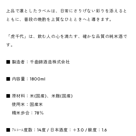
上品で凛としたラベルは、日常にさりげない彩りを添えると
ともに、普段の晩酌を上質なひとときへと導きます。
「虎千代」は、飲む人の心を満たす、確かな品質の純米酒で
す。
■ 製造者：千曲錦酒造株式会社
■ 内容量：1800ml
■ 原材料：米(国産)、米麹(国産)
使用米：国産米
精米歩合：78％
■ ｱﾙｺｰﾙ度数：14度 / 日本酒度：＋3.0 / 酸度：1.6