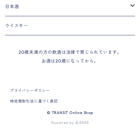
人生をサボるワイン。
日本酒
酸化防止剤無添加 コンコード
世界の葡萄酒醸造家
龍の如し
ウイスキー
純米大吟醸
おしゃべりワイン。
虎千代
20歳未満の方の飲酒は法律で禁じられています。
お酒は20歳になってから。
純米酒
プライバシーポリシー
特定商取引法に基づく表記
© TRANSIT Online Shop
Powered by