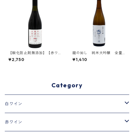
【酸化防止剤無添加】【赤ワ
龍の如し 純米大吟醸 全量
イン】 人
山田錦 720ml
¥2,750
¥1,410
生をサボるワイン。 750ml
Category
白ワイン
おしゃべりワイン。
赤ワイン