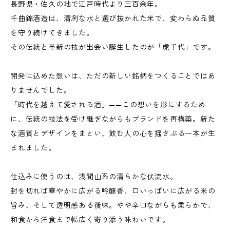
長野県・佐久の地で江戸時代より三百余年。
千曲錦酒造は、清冽な水と選び抜かれた米で、変わらぬ品質
を守り続けてきました。
その伝統と革新の技が出会い誕生したのが「虎千代」です。
開発に込めた想いは、ただの新しい銘柄をつくることではあ
りませんでした。
「時代を越えて愛される酒」——この想いを形にするため
に、伝統の技法を受け継ぎながらもブランドを再構築。新た
な酒質とデザインをまとい、飲む人の心を揺さぶる一本が生
まれました。
仕込みに使うのは、浅間山系の清らかな伏流水。
封を切れば華やかに広がる吟醸香、口いっぱいに広がる米の
旨み、そして透明感ある後味。やや辛口ながらも柔らかで、
和食から洋食まで幅広く寄り添う味わいです。